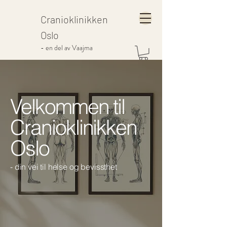
Cranioklinikken
Oslo
- en del av Vaajma
Velkommen til
Cranioklinikken
Oslo
- din vei til helse og bevissthet