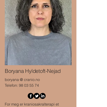
Boryana Hyldetoft-Nejad
boryana @ cranio.no
Telefon:
98 03 55 74
For meg er kraniosakralterapi et