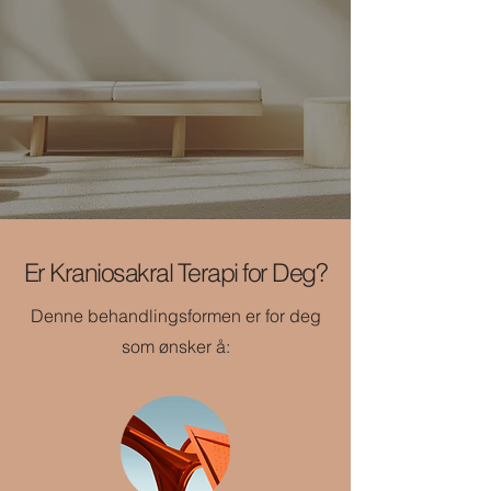
Er Kraniosakral Terapi for Deg?
Denne behandlingsformen er for deg
som ønsker å: