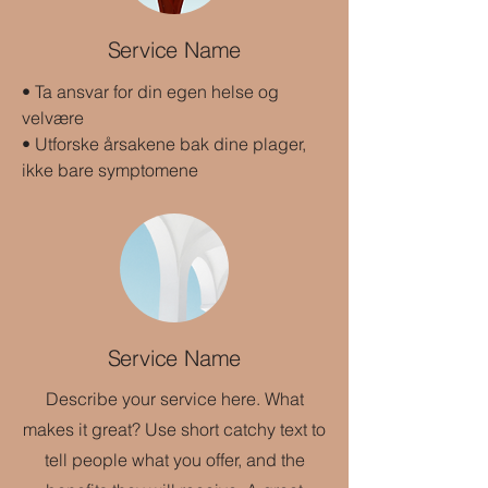
Service Name
• Ta ansvar for din egen helse og
velvære
• Utforske årsakene bak dine plager,
ikke bare symptomene
Service Name
Describe your service here. What
makes it great? Use short catchy text to
tell people what you offer, and the